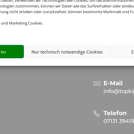
u bieten, verwenden wir Technologien wie Cookies, um Geräteinformationen
nologien zustimmmen, können wir Daten wie das Surfverhalten oder eindeut
mmung nicht erteilen oder zurückziehen, können bestimmte Merkmale und Fu
Kontakt
 und Marketing Cookies.
Adresse
Topkar Rei
GmbH
ren
Nur technisch notwendige Cookies
E
Schäuffele
D-74076 He
E-Mail
info@topka
Telefon
07131 3941