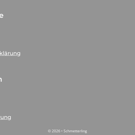
ce
rklärung
n
rung
© 2026 • Schmetterling