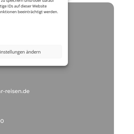
 zu speichern und/oder darauf
ige IDs auf dieser Website
nktionen beeinträchtigt werden.
sebüro & Warenhandel
instellungen ändern
nstraße 49-51
ilbronn
r-reisen.de
90