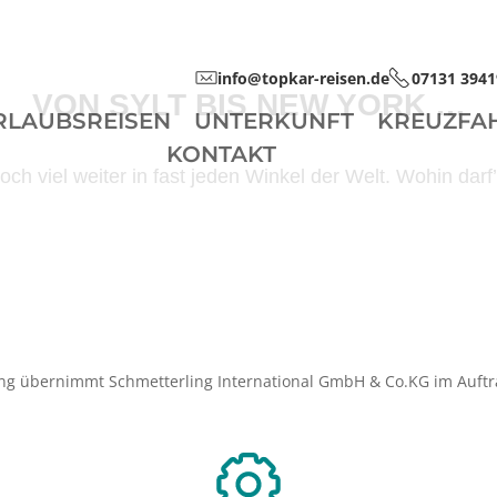
info@topkar-reisen.de
07131 3941
VON SYLT BIS NEW YORK …
RLAUBSREISEN
UNTERKUNFT
KREUZFA
KONTAKT
ch viel weiter in fast jeden Winkel der Welt. Wohin dar
ng übernimmt Schmetterling International GmbH & Co.KG im Auftr