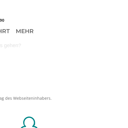
90
HRT
MEHR
f’s gehen?
ag des Webseiteninhabers.