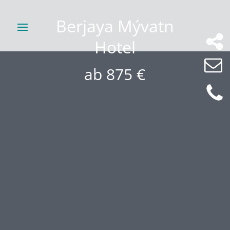
Berjaya Mývatn
Hotel
ab 875 €