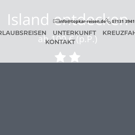
Island entdecken
info@topkar-reisen.de
07131 3941
RLAUBSREISEN
UNTERKUNFT
KREUZFA
ab 100 € (p.P.)
KONTAKT