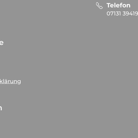
Telefon
07131 3941
ce
rklärung
n