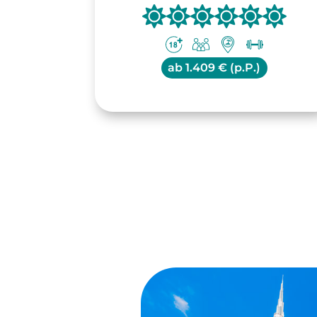
ab
1.409 € (p.P.)