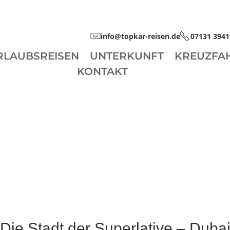
info@topkar-reisen.de
07131 3941
RLAUBSREISEN
UNTERKUNFT
KREUZFA
KONTAKT
Die Stadt der Superlative – Duba