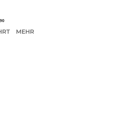
90
HRT
MEHR
i