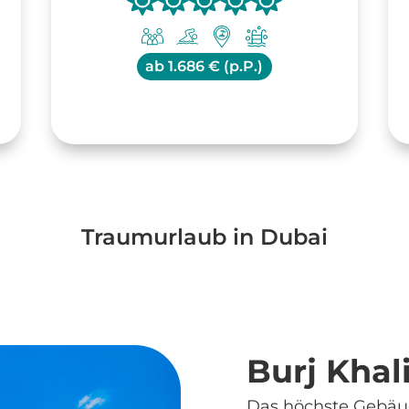
ab
1.686 € (p.P.)
Traumurlaub in Dubai
Burj Khal
Das höchste Gebäud