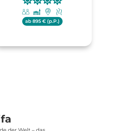
ab
895 € (p.P.)
ifa
e der Welt – das